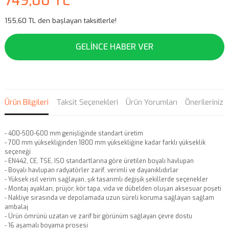
749,00 TL
155,60 TL den başlayan taksitlerle!
GELİNCE HABER VER
Ürün Bilgileri
Taksit Seçenekleri
Ürün Yorumları
Önerileriniz
- 400-500-600 mm genişliğinde standart üretim
- 700 mm yüksekliğinden 1800 mm yüksekliğine kadar farklı yükseklik
seçeneği
- EN442, CE, TSE, ISO standartlarına göre üretilen boyalı havlupan
- Boyalı havlupan radyatörler zarif, verimli ve dayanıklıdırlar
- Yüksek ısıl verim sağlayan, şık tasarımlı değişik şekillerde seçenekler
- Montaj ayakları, prüjör, kör tapa, vida ve dübelden oluşan aksesuar poşeti
- Nakliye sırasında ve depolamada uzun süreli koruma sağlayan sağlam
ambalaj
- Ürün ömrünü uzatan ve zarif bir görünüm sağlayan çevre dostu
- 16 aşamalı boyama prosesi