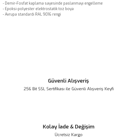
- Demir-Fosfat kaplama sayesinde paslanmayı engelleme
- Epoksi-polyester elektrostatik toz boya
- Avrupa standardı RAL 9016 rengi
Bu ürünün fiyat bilgisi, resim, ürün açıklamalarında ve diğer
konularda yetersiz gördüğünüz noktaları öneri formunu kullanarak
Bu ürüne ilk yorumu siz yapın!
tarafımıza iletebilirsiniz.
Görüş ve önerileriniz için teşekkür ederiz.
Yorum Yaz
Ürün resmi kalitesiz, bozuk veya görüntülenemiyor.
Ürün açıklamasında eksik bilgiler bulunuyor.
Ürün bilgilerinde hatalar bulunuyor.
Güvenli Alışveriş
Ürün fiyatı diğer sitelerden daha pahalı.
256 Bit SSL Sertifikası ile Güvenli Alışveriş Keyfi
Bu ürüne benzer farklı alternatifler olmalı.
Kolay İade & Değişim
Ücretsiz Kargo
Gönder