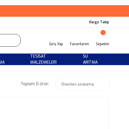
Kargo Takip
Giriş Yap
Favorilerim
Sepetim
&
TESISAT
SU
MA
MALZEMELERI
ARITMA
Toplam 0 ürün