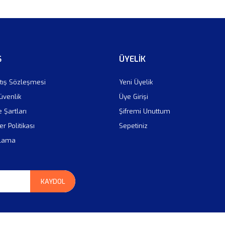
Ş
ÜYELİK
tış Sözleşmesi
Yeni Üyelik
Güvenlik
Üye Girişi
e Şartları
Şifremi Unuttum
er Politikası
Sepetiniz
plama
KAYDOL