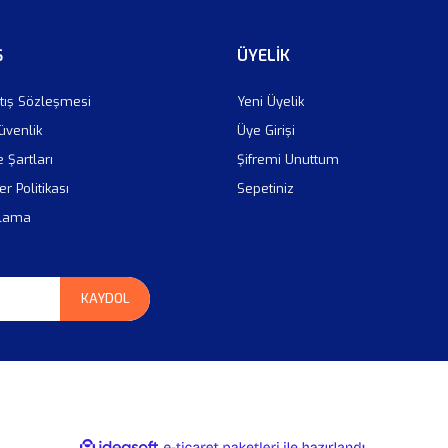
Ş
ÜYELİK
tış Sözleşmesi
Yeni Üyelik
Güvenlik
Üye Girişi
e Şartları
Şifremi Unuttum
er Politikası
Sepetiniz
plama
KAYDOL
ile
ideasoft
e-