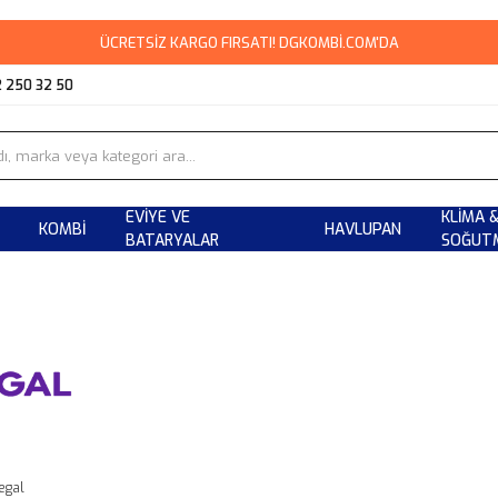
ÜCRETSİZ KARGO FIRSATI! DGKOMBİ.COM'DA
2 250 32 50
EVIYE VE
KLIMA 
KOMBI
HAVLUPAN
BATARYALAR
SOĞUT
egal