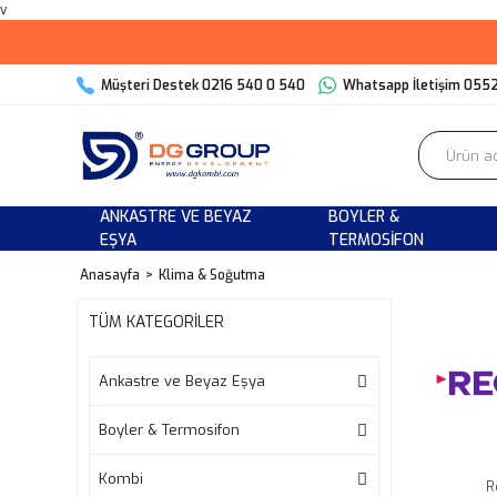
v
Müşteri Destek 0216 540 0 540
Whatsapp İletişim 055
ANKASTRE VE BEYAZ
BOYLER &
EŞYA
TERMOSIFON
Anasayfa
Klima & Soğutma
TÜM KATEGORİLER
Ankastre ve Beyaz Eşya
Boyler & Termosifon
Kombi
R