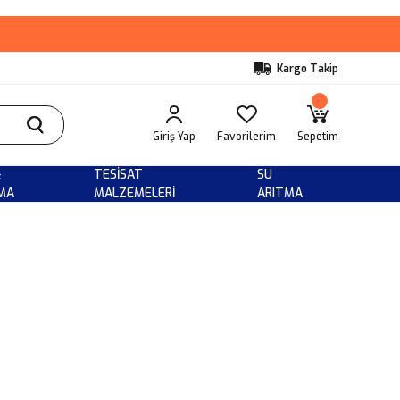
Kargo Takip
Giriş Yap
Favorilerim
Sepetim
&
TESISAT
SU
MA
MALZEMELERI
ARITMA