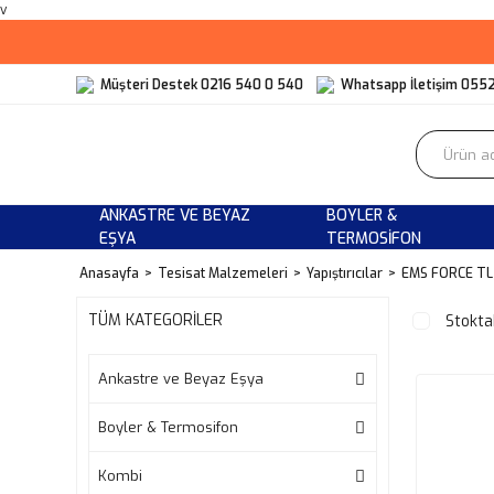
v
Müşteri Destek 0216 540 0 540
Whatsapp İletişim 055
ANKASTRE VE BEYAZ
BOYLER &
EŞYA
TERMOSIFON
Anasayfa
Tesisat Malzemeleri
Yapıştırıcılar
EMS FORCE TL
TÜM KATEGORİLER
Stokta
Ankastre ve Beyaz Eşya
Boyler & Termosifon
Kombi