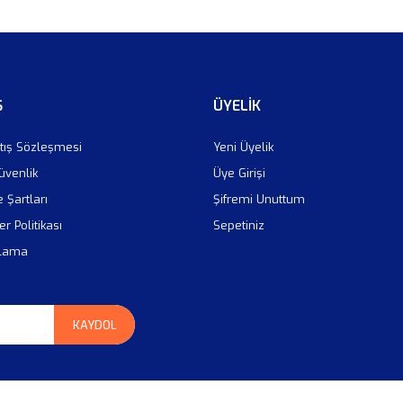
Ş
ÜYELİK
tış Sözleşmesi
Yeni Üyelik
Güvenlik
Üye Girişi
e Şartları
Şifremi Unuttum
er Politikası
Sepetiniz
plama
KAYDOL