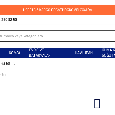
ÜCRETSİZ KARGO FIRSATI! DGKOMBİ.COM'DA
2 250 32 50
EVIYE VE
KLIMA 
KOMBI
HAVLUPAN
BATARYALAR
SOĞUT
-43 50 ml
kiler