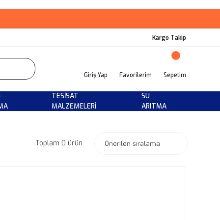
Kargo Takip
Giriş Yap
Favorilerim
Sepetim
&
TESISAT
SU
MA
MALZEMELERI
ARITMA
Toplam 0 ürün