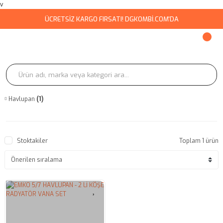
v
ÜCRETSİZ KARGO FIRSATI! DGKOMBİ.COM'DA
Havlupan
(1)
Stoktakiler
Toplam 1 ürün