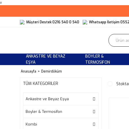
v
Müşteri Destek 0216 540 0 540
Whatsapp İletişim 055
ANKASTRE VE BEYAZ
BOYLER &
EŞYA
TERMOSIFON
Anasayfa
Demirdöküm
TÜM KATEGORİLER
Stokta
Ankastre ve Beyaz Eşya
Boyler & Termosifon
Kombi