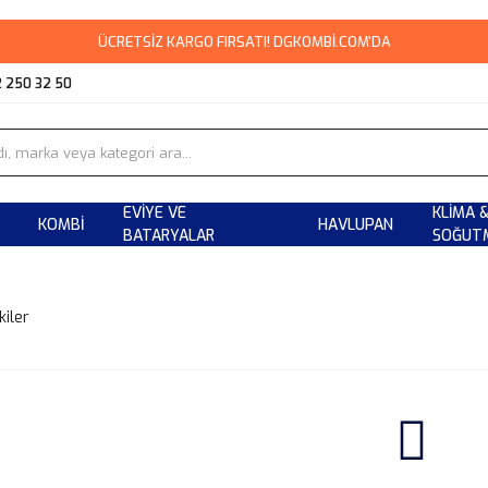
ÜCRETSİZ KARGO FIRSATI! DGKOMBİ.COM'DA
2 250 32 50
EVIYE VE
KLIMA 
KOMBI
HAVLUPAN
BATARYALAR
SOĞUT
kiler