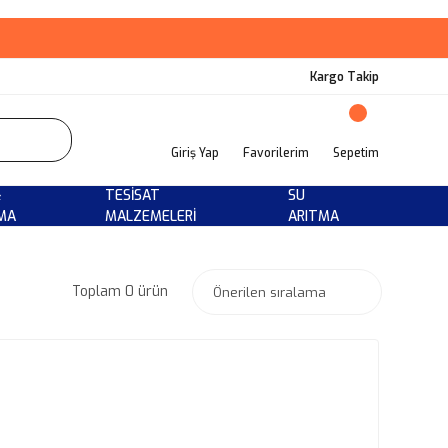
Kargo Takip
Giriş Yap
Favorilerim
Sepetim
&
TESISAT
SU
MA
MALZEMELERI
ARITMA
Toplam 0 ürün