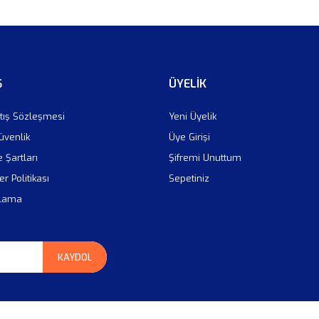
Ş
ÜYELİK
tış Sözleşmesi
Yeni Üyelik
Güvenlik
Üye Girişi
e Şartları
Şifremi Unuttum
er Politikası
Sepetiniz
plama
KAYDOL