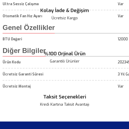
Ultra Sessiz Çalışma
Var
Kolay İade & Değişim
Otomatik Fan Hız Ayarı
Var
Ücretsiz Kargo
Genel Özellikler
BTU Değeri
12000
Diğer Bilgiler
%100 Orjinal Ürün
Garantili Ürünler
Ürün Kodu
20234
Ücretsiz Garanti Süresi
3 Yıl G
Ücretsiz Montaj
Var
Taksit Seçenekleri
Kredi Kartına Taksit Avantajı