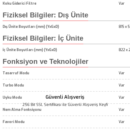
Koku Giderici Filtre
Var
Fiziksel Bilgiler: Dış Ünite
Dış Ünite Boyutları (mm) (YxGxD)
815 x 
Fiziksel Bilgiler: İç Ünite
İç Ünite Boyutları (mm) (YxGxD)
822 x 
Fonksiyon ve Teknolojiler
Tasarruf Modu
Var
Turbo Modu
Var
Güvenli Alışveriş
Uyku Modu
Var
256 Bit SSL Sertifikası ile Güvenli Alışveriş Keyfi
Nem Alma Fonksiyonu
Var
Favori Modu
Var