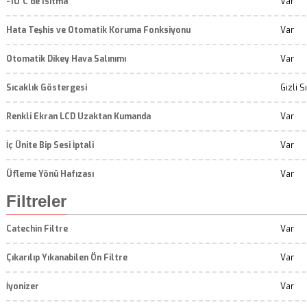
-10˚C de Isıtma
Var
Hata Teşhis ve Otomatik Koruma Fonksiyonu
Var
Otomatik Dikey Hava Salınımı
Var
Sıcaklık Göstergesi
Gizli S
Renkli Ekran LCD Uzaktan Kumanda
Var
İç Ünite Bip Sesi İptali
Var
Üfleme Yönü Hafızası
Var
Filtreler
Catechin Filtre
Var
Çıkarılıp Yıkanabilen Ön Filtre
Var
İyonizer
Var