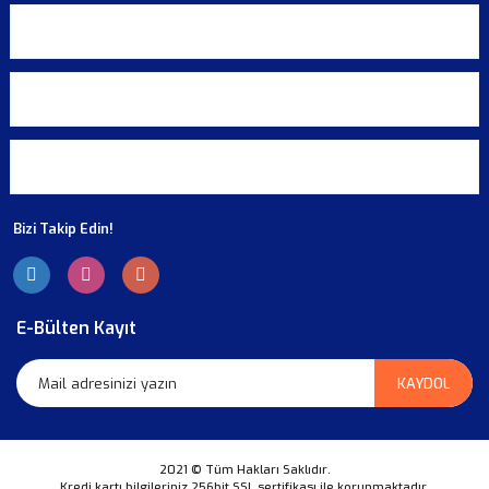
KURUMSAL
ALIŞVERİŞ
ÜYELİK
Bizi Takip Edin!
E-Bülten Kayıt
KAYDOL
2021 © Tüm Hakları Saklıdır.
Kredi kartı bilgileriniz 256bit SSL sertifikası ile korunmaktadır.