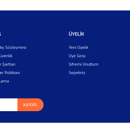
Ş
ÜYELİK
tış Sözleşmesi
Yeni Üyelik
Güvenlik
Üye Girişi
e Şartları
Şifremi Unuttum
er Politikası
Sepetiniz
plama
KAYDOL