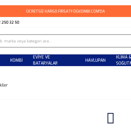
ÜCRETSİZ KARGO FIRSATI! DGKOMBİ.COM'DA
2 250 32 50
EVIYE VE
KLIMA 
KOMBI
HAVLUPAN
BATARYALAR
SOĞUT
kiler