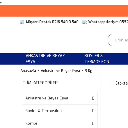
v
Müşteri Destek 0216 540 0 540
Whatsapp İletişim 055
ANKASTRE VE BEYAZ
BOYLER &
EŞYA
TERMOSIFON
Anasayfa
Ankastre ve Beyaz Eşya
9 Kg
TÜM KATEGORİLER
Stokta
Ankastre ve Beyaz Eşya
Boyler & Termosifon
Kombi