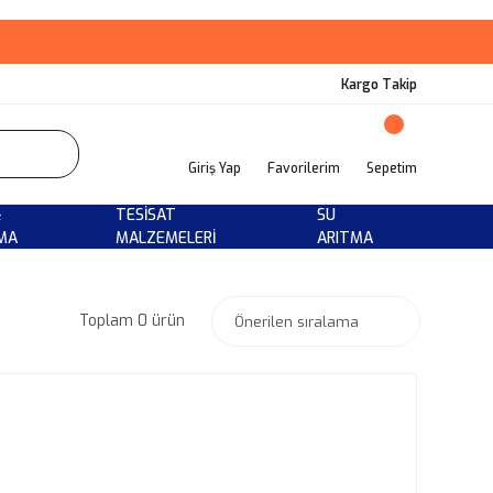
Kargo Takip
Giriş Yap
Favorilerim
Sepetim
&
TESISAT
SU
MA
MALZEMELERI
ARITMA
Toplam 0 ürün