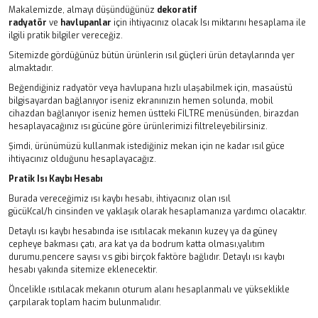
Makalemizde, almayı düşündüğünüz
dekoratif
radyatör
ve
havlupanlar
için ihtiyacınız olacak Isı miktarını hesaplama ile
ilgili pratik bilgiler vereceğiz.
Sitemizde gördüğünüz bütün ürünlerin ısıl güçleri ürün detaylarında yer
almaktadır.
Beğendiğiniz radyatör veya havlupana hızlı ulaşabilmek için, masaüstü
bilgisayardan bağlanıyor iseniz ekranınızın hemen solunda, mobil
cihazdan bağlanıyor iseniz hemen üstteki FİLTRE menüsünden, birazdan
hesaplayacağınız ısı gücüne göre ürünlerimizi filtreleyebilirsiniz.
Şimdi, ürünümüzü kullanmak istediğiniz mekan için ne kadar ısıl güce
ihtiyacınız olduğunu hesaplayacağız.
Pratik Isı Kaybı Hesabı
Burada vereceğimiz ısı kaybı hesabı, ihtiyacınız olan ısıl
gücüKcal/h cinsinden ve yaklaşık olarak hesaplamanıza yardımcı olacaktır.
Detaylı ısı kaybı hesabında ise ısıtılacak mekanın kuzey ya da güney
cepheye bakması çatı, ara kat ya da bodrum katta olması,yalıtım
durumu,pencere sayısı v.s gibi birçok faktöre bağlıdır. Detaylı ısı kaybı
hesabı yakında sitemize eklenecektir.
Öncelikle ısıtılacak mekanın oturum alanı hesaplanmalı ve yükseklikle
çarpılarak toplam hacim bulunmalıdır.