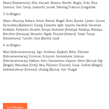
Abana (Kastamonu), Kilis, Kocaeli, Manisa, Mardin, Muğla, Ordu, Rize,
Samsun, Siirt, Sinop, Şanlıurfa, Şırnak, Tekirdağ,Trabzon,Zonguldak
3. Isı Bölgesi
Afyon, Aksaray, Ankara, Artvin, Bilecik, Bingöl, Bolu, Burdur, Çankırı, Çorum,
Dursunbey (Balıkesir), Elazığ, Eskişehir, Iğdır, Isparta, Karabük, Karaman,
Kırıkkale, Kırklareli, Kırşehir, Konya, Korkuteli (Antalya), Kütahya, Malatya,
Merzifon (Amasya), Nevşehir, Niğde, Pozantı (Ankara), Tokat, Tosya
(Kastamonu), Tunceli, Ulus (Bartın), Uşak
4. Isı Bölgesi
Afşin (Kahramanmaraş), Ağrı, Ardahan, Bayburt, Bitlis, Elbistan
(Kahramanmaraş), Erzincan, Erzurum, Gümüşhane, Göksun
(Kahramanmaraş), Hakkari, Kars, Kastamonu, Kayseri, Keles (Bursa), Kığı
(Bingöl), Mesudiye (Ordu), Muş, Pülümür (Tunceli), Sivas, Solhan (Bingöl),
Şebinkarahisar (Giresun), Uludağ (Bursa), Van, Yozgat
Tüm Bloglar