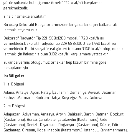
gücün yukarıda bulduğumuz örnek 3.132 kcal/h 'i karşılaması
gerekmektedir.
Yine bir örnekle anlatalım;
Bu odayı Dekoratif Radyatörlerimizden bir ya da birkaçını kullanarak
ısıtmak istiyorsunuz.
Dekoratif Radyatör Tip 22H 588x1200 modeli 1.728 kcal/h ısı
vermektedir,Dekoratif radyatör tip 22H 588x1000 ise 1.440 kcal/h ısı
vermektedir. Bu iki radyatör ısıl güçleri toplamı 3.168 kcal/h olup, odanızı
ısıtmak için ihtiyacınız olan 3.132 kcal/h'i karşılamaya yetecektir.
Yukarıda vermiş olduğumuz örnekler hep kcal/h birimine göre
hesaplanmıştır.
Isı Bölgeleri
1. Isı Bölgesi
Adana, Antalya, Aydın, Hatay, İçel, İzmir, Osmaniye, Ayvalık, Dalaman,
Fethiye, Marmaris, Bodrum, Datça, Köyceğiz, Milas, Gökova
2. Isı Bölgesi
Adapazarı, Adıyaman, Amasya, Artvin, Balıkesir, Bartın, Batman, Bozkurt
(Kastamonu), Bursa, Çanakkale, Çatalzeytin (Kastamonu), Cide
(Kastamonu), Denizli, Diyarbakır, Doğanyurt (Kastamonu), Düzce, Edirne,
Gaziantep, Giresun, Hopa, İnebolu (Kastamonu), İstanbul, Kahramanmaraş,