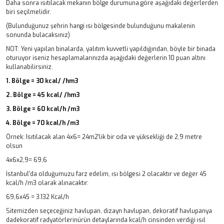
Daha sonra ısıtılacak mekanın bölge durumuna göre aşağıdaki değerlerden
biri seçilmelidir.
(Bulunduğunuz şehrin hangi ısı bölgesinde bulunduğunu makalenin
sonunda bulacaksınız)
NOT: Yeni yapılan binalarda, yalıtım kuvvetli yapıldığından, böyle bir binada
oturuyor iseniz hesaplamalarınızda aşağıdaki değerlerin 10 puan altını
kullanabilirsiniz.
1. Bölge = 30 kcal/ /hm3
2. Bölge = 45 kcal/ /hm3
3. Bölge = 60 kcal/h /m3
4. Bölge = 70 kcal/h /m3
Örnek: Isıtılacak alan 4x6= 24m2'lik bir oda ve yüksekliği de 2,9 metre
olsun
4x6x2,9= 69,6
İstanbul'da olduğumuzu farz edelim, ısı bölgesi 2 olacaktır ve değer 45
kcal/h /m3 olarak alınacaktır.
69,6x45 = 3.132 Kcal/h
Sitemizden seçeceğiniz havlupan, dizayn havlupan, dekoratif havlupanya
dadekoratif radyatörlerinürün detaylarında kcal/h cinsinden verdiği ısıl